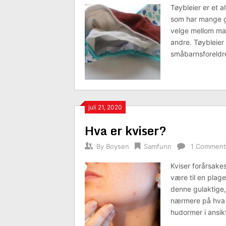
Tøybleier er et a
som har mange go
velge mellom man
andre. Tøybleier 
småbarnsforeldre
juli 21, 2020
Hva er kviser?
By
Boysen
Samfunn
1 Comment
Kviser forårsakes
være til en plag
denne gulaktige, 
nærmere på hva t
hudormer i ansik