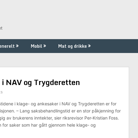
et
enerelt
Mobil
Mat og drikke
 i NAV og Trygderetten
ts
idene i klage- og ankesaker i NAV og Trygderetten er for
visjonen. – Lang saksbehandlingstid er en stor påkjenning for
av brukerens inntekter, sier riksrevisor Per-Kristian Foss.
 for saker som har gått gjennom hele klage- og