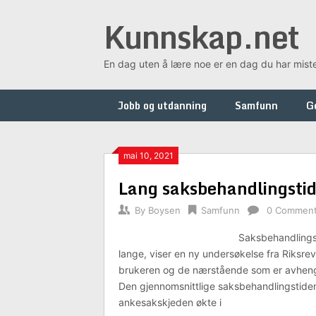
Skip
Kunnskap.net
to
content
En dag uten å lære noe er en dag du har mist
Jobb og utdanning
Samfunn
G
mai 10, 2021
Lang saksbehandlingstid
By
Boysen
Samfunn
0 Commen
Saksbehandlingst
lange, viser en ny undersøkelse fra Riksre
brukeren og de nærstående som er avhengig 
Den gjennomsnittlige saksbehandlingstiden
ankesakskjeden økte i