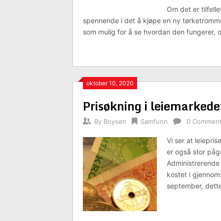
Om det er tilfell
spennende i det å kjøpe en ny tørketrommel
som mulig for å se hvordan den fungerer, o
oktober 10, 2020
Prisøkning i leiemarkede
By
Boysen
Samfunn
0 Commen
Vi ser at leiepri
er også stor påga
Administrerende 
kostet i gjennoms
september, dett