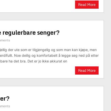
Read More
e regulerbare senger?
mments
jellig der ute som er tilgjengelig og som man kan kjøpe, men
verdifullt. Noe deilig og komfortabelt å legge seg ned på etter
bare ha det bra. Det er jo ikke akkurat en
Read More
rer?
mments