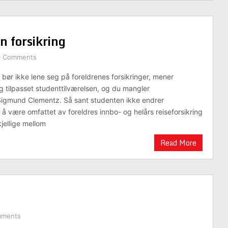
n forsikring
0 Comments
 bør ikke lene seg på foreldrenes forsikringer, mener
ig tilpasset studenttilværelsen, og du mangler
Sigmund Clementz. Så sant studenten ikke endrer
 å være omfattet av foreldres innbo- og helårs reiseforsikring
kjellige mellom
Read More
mments