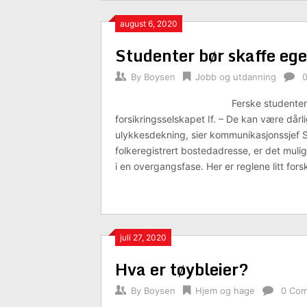
august 6, 2020
Studenter bør skaffe ege
By
Boysen
Jobb og utdanning
Ferske studenter
forsikringsselskapet If. – De kan være dårl
ulykkesdekning, sier kommunikasjonssjef 
folkeregistrert bostedadresse, er det mulig
i en overgangsfase. Her er reglene litt fors
juli 27, 2020
Hva er tøybleier?
By
Boysen
Hjem og hage
0 Co