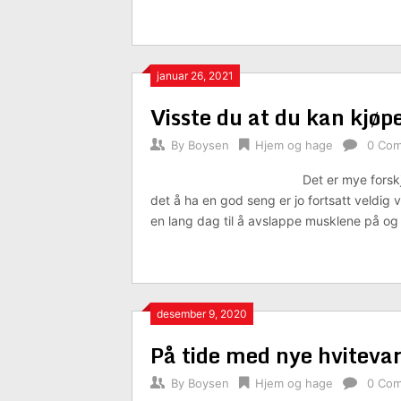
januar 26, 2021
Visste du at du kan kjøp
By
Boysen
Hjem og hage
0 Co
Det er mye forsk
det å ha en god seng er jo fortsatt veldig 
en lang dag til å avslappe musklene på og 
desember 9, 2020
På tide med nye hviteva
By
Boysen
Hjem og hage
0 Co