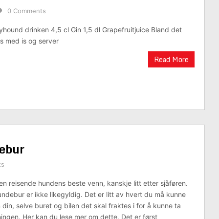
0 Comments
yhound drinken 4,5 cl Gin 1,5 dl Grapefruitjuice Bland det
s med is og server
Read More
ebur
ts
n reisende hundens beste venn, kanskje litt etter sjåføren.
ndebur er ikke likegyldig. Det er litt av hvert du må kunne
in, selve buret og bilen det skal fraktes i for å kunne ta
ningen. Her kan du lese mer om dette. Det er først