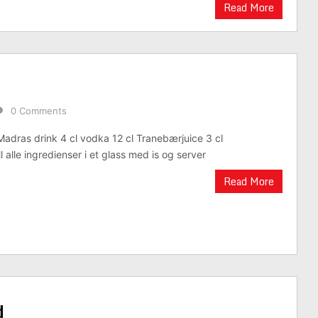
Read More
0 Comments
 Madras drink 4 cl vodka 12 cl Tranebærjuice 3 cl
l alle ingredienser i et glass med is og server
Read More
d