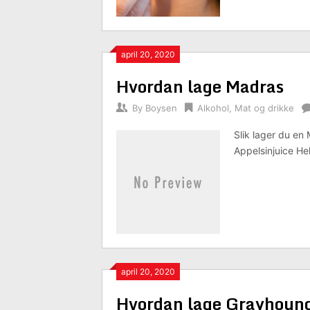
april 20, 2020
Hvordan lage Madras
By
Boysen
Alkohol
,
Mat og drikke
Slik lager du en
Appelsinjuice Hel
april 20, 2020
Hvordan lage Grayhoun