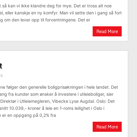
et så kan vi ikke klandre deg for mye. Det er tross alt noe
, eller kanskje en ny komfyr. Man vil sette den i gang så fort
g om den lever opp til forventningene. Det er
Read More
t
ts
sene følger den generelle boligprisøkningen i hele landet. Det
ng fra kunder som ønsker å investere i utleieboliger, sier
Direktør i Utleiemegleren, Vibecke Lyse Augdal. Oslo: Det
nitt 10.039,- kroner å leie en 1-roms leilighet i Oslo i
e er en oppgang på 0,2% fra
Read More