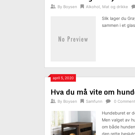
By
Boysen
Alkohol
,
Mat og drikke
Slik lager du Gra
sammen i et glas
april 5, 2020
Hva du må vite om hund
By
Boysen
Samfunn
0 Commen
Hundeburet er de
Men valget av hu
om både hunden d
den rette beslut