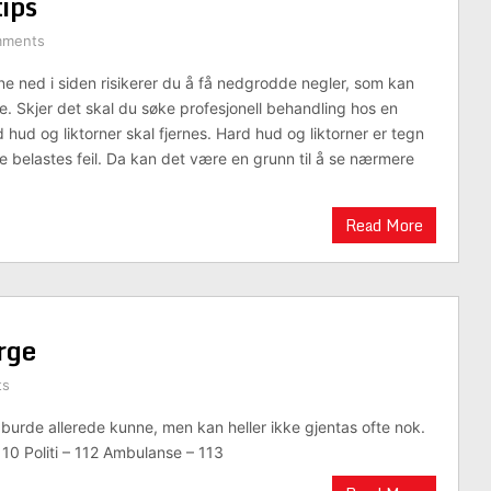
tips
mments
ne ned i siden risikerer du å få nedgrodde negler, som kan
. Skjer det skal du søke profesjonell behandling hos en
 hud og liktorner skal fjernes. Hard hud og liktorner er tegn
ne belastes feil. Da kan det være en grunn til å se nærmere
Read More
rge
ts
 burde allerede kunne, men kan heller ikke gjentas ofte nok.
10 Politi – 112 Ambulanse – 113