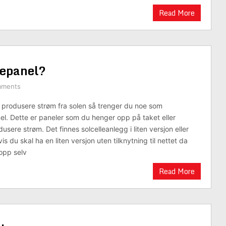
Read More
lepanel?
mments
 produsere strøm fra solen så trenger du noe som
nel. Dette er paneler som du henger opp på taket eller
usere strøm. Det finnes solcelleanlegg i liten versjon eller
is du skal ha en liten versjon uten tilknytning til nettet da
opp selv
Read More