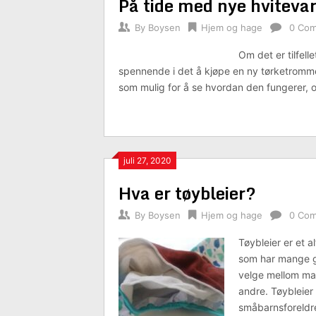
På tide med nye hviteva
By
Boysen
Hjem og hage
0 Co
Om det er tilfell
spennende i det å kjøpe en ny tørketrommel
som mulig for å se hvordan den fungerer, o
juli 27, 2020
Hva er tøybleier?
By
Boysen
Hjem og hage
0 Co
Tøybleier er et a
som har mange go
velge mellom man
andre. Tøybleier 
småbarnsforeldre