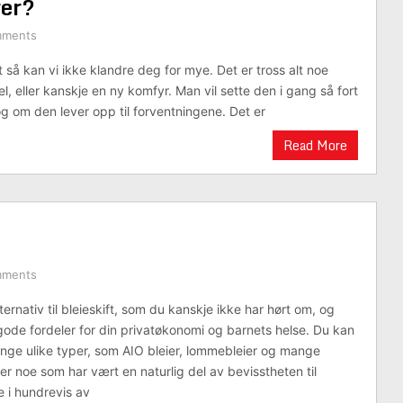
rer?
mments
et så kan vi ikke klandre deg for mye. Det er tross alt noe
, eller kanskje en ny komfyr. Man vil sette den i gang så fort
g om den lever opp til forventningene. Det er
Read More
mments
lternativ til bleieskift, som du kanskje ikke har hørt om, og
de fordeler for din privatøkonomi og barnets helse. Du kan
ge ulike typer, som AIO bleier, lommebleier og mange
er noe som har vært en naturlig del av bevisstheten til
 i hundrevis av