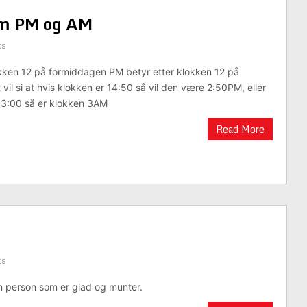
lom PM og AM
ts
kken 12 på formiddagen PM betyr etter klokken 12 på
il si at hvis klokken er 14:50 så vil den være 2:50PM, eller
03:00 så er klokken 3AM
Read More
ts
en person som er glad og munter.