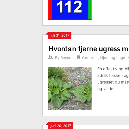
juli 31, 2017
Hvordan fjerne ugress m
By
Boysen
Generelt
,
Hjem og hage
En effektiv og bi
Eddik flasken og
ugresset du mått
og vil dø.
juni 20, 2017