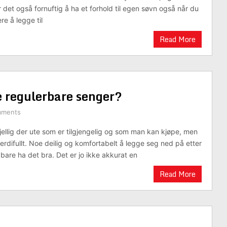
r det også fornuftig å ha et forhold til egen søvn også når du
re å legge til
Read More
e regulerbare senger?
mments
jellig der ute som er tilgjengelig og som man kan kjøpe, men
verdifullt. Noe deilig og komfortabelt å legge seg ned på etter
bare ha det bra. Det er jo ikke akkurat en
Read More