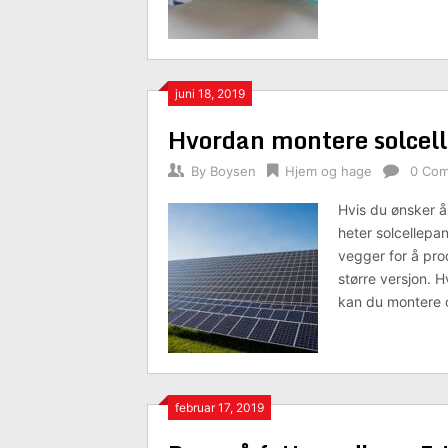
juni 18, 2019
Hvordan montere solcel
By
Boysen
Hjem og hage
0 Co
Hvis du ønsker å
heter solcellepa
vegger for å prod
større versjon. Hv
kan du montere 
februar 17, 2019