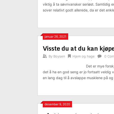
viktig å ta søvnvansker seriøst. Samtidig e
sover relativt godt allerede, da er det enkle
januar 26, 2021
Visste du at du kan kjøp
By
Boysen
Hjem og hage
0 Co
Det er mye forsk
det å ha en god seng er jo fortsatt veldig 
en lang dag til å avslappe musklene på og 
desember 9, 2020