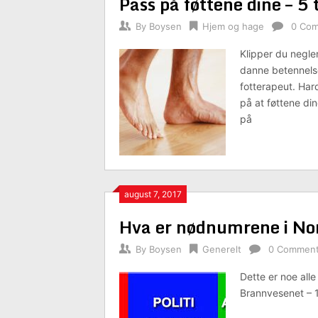
Pass på føttene dine – 5 
By
Boysen
Hjem og hage
0 Co
Klipper du negle
danne betennelse
fotterapeut. Hard
på at føttene di
på
august 7, 2017
Hva er nødnumrene i No
By
Boysen
Generelt
0 Commen
Dette er noe alle
Brannvesenet – 1