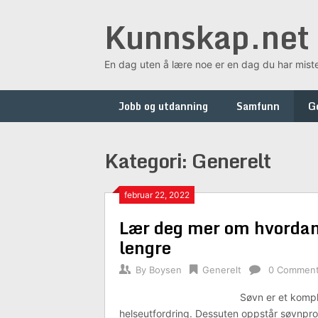
Skip
Kunnskap.net
to
content
En dag uten å lære noe er en dag du har mist
Jobb og utdanning
Samfunn
G
Kategori:
Generelt
februar 22, 2022
Lær deg mer om hvordan 
lengre
By
Boysen
Generelt
0 Commen
Søvn er et kompl
helseutfordring. Dessuten oppstår søvnpro