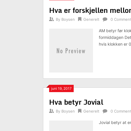
Hva er forskjellen mel
By
Boysen
Generelt
0 Commen
AM betyr før klo
formiddagen Det v
hvis klokken er 
juni 19, 2017
Hva betyr Jovial
By
Boysen
Generelt
0 Commen
Jovial betyr at 