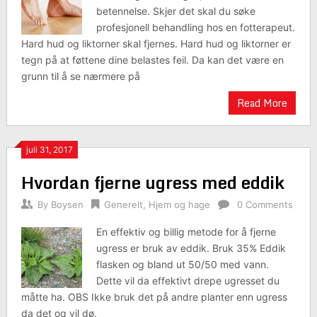
betennelse. Skjer det skal du søke
profesjonell behandling hos en fotterapeut.
Hard hud og liktorner skal fjernes. Hard hud og liktorner er
tegn på at føttene dine belastes feil. Da kan det være en
grunn til å se nærmere på
Read More
juli 31, 2017
Hvordan fjerne ugress med eddik
By
Boysen
Generelt
,
Hjem og hage
0 Comments
En effektiv og billig metode for å fjerne
ugress er bruk av eddik. Bruk 35% Eddik
flasken og bland ut 50/50 med vann.
Dette vil da effektivt drepe ugresset du
måtte ha. OBS Ikke bruk det på andre planter enn ugress
da det og vil dø.