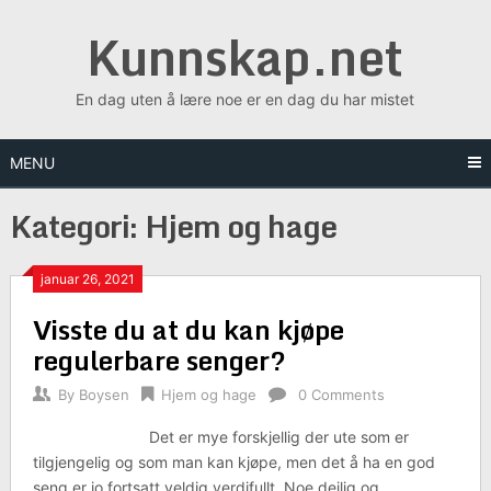
Skip
Kunnskap.net
to
content
En dag uten å lære noe er en dag du har mistet
MENU
Kategori:
Hjem og hage
januar 26, 2021
Visste du at du kan kjøpe
regulerbare senger?
By
Boysen
Hjem og hage
0 Comments
Det er mye forskjellig der ute som er
tilgjengelig og som man kan kjøpe, men det å ha en god
seng er jo fortsatt veldig verdifullt. Noe deilig og