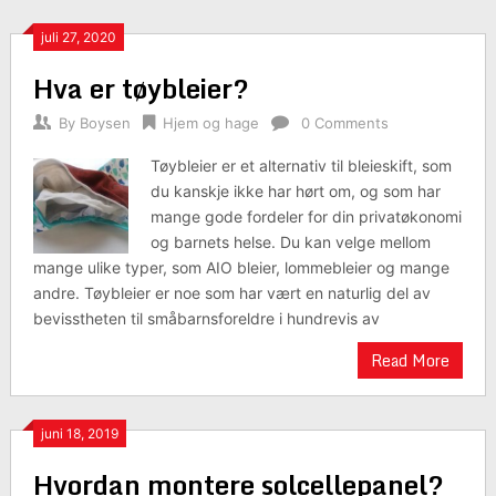
juli 27, 2020
Hva er tøybleier?
By
Boysen
Hjem og hage
0 Comments
Tøybleier er et alternativ til bleieskift, som
du kanskje ikke har hørt om, og som har
mange gode fordeler for din privatøkonomi
og barnets helse. Du kan velge mellom
mange ulike typer, som AIO bleier, lommebleier og mange
andre. Tøybleier er noe som har vært en naturlig del av
bevisstheten til småbarnsforeldre i hundrevis av
Read More
juni 18, 2019
Hvordan montere solcellepanel?