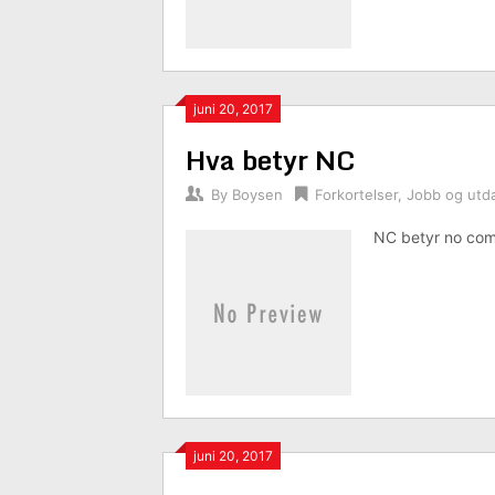
juni 20, 2017
Hva betyr NC
By
Boysen
Forkortelser
,
Jobb og utd
NC betyr no com
juni 20, 2017