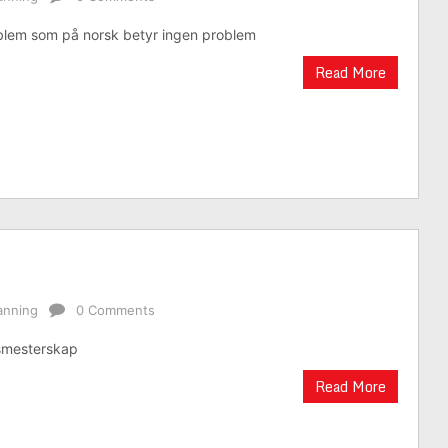
blem som på norsk betyr ingen problem
Read More
anning
0 Comments
smesterskap
Read More