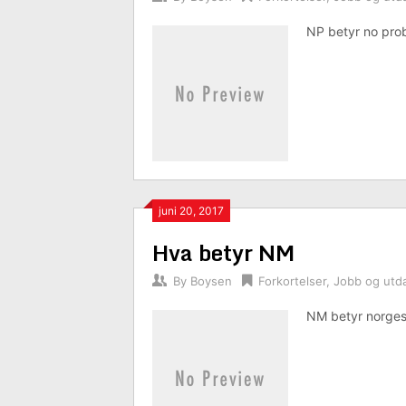
NP betyr no pro
juni 20, 2017
Hva betyr NM
By
Boysen
Forkortelser
,
Jobb og utd
NM betyr norge