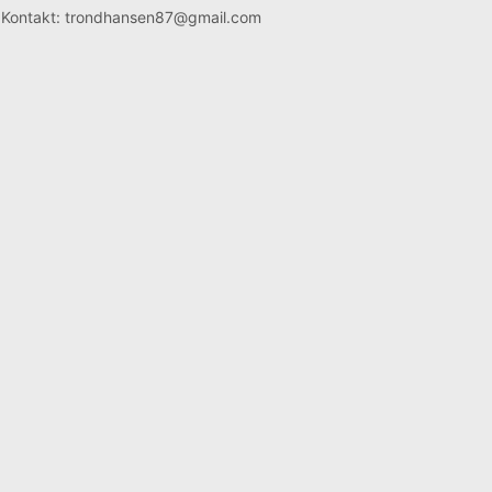
Kontakt: trondhansen87@gmail.com