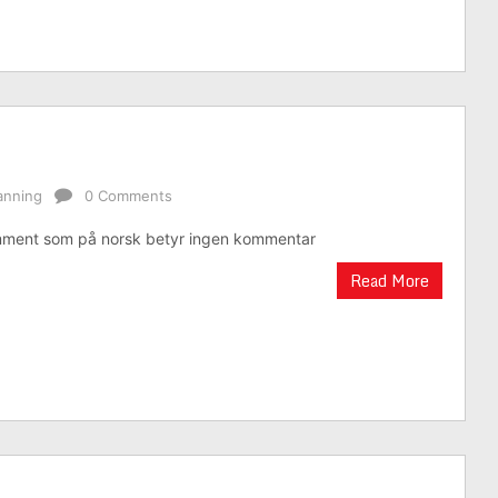
anning
0 Comments
ment som på norsk betyr ingen kommentar
Read More