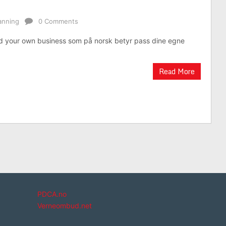
anning
0 Comments
 your own business som på norsk betyr pass dine egne
Read More
PDCA.no
Verneombud.net