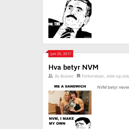
juni 20, 2017
Hva betyr NVM
By
Boysen
Forkortelser
,
Jobb og utd
NVM betyr never