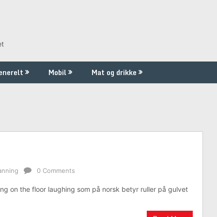
et
enerelt
Mobil
Mat og drikke
anning
0 Comments
ng on the floor laughing som på norsk betyr ruller på gulvet