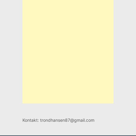
Kontakt: trondhansen87@gmail.com