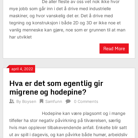
De aller fleste av oss vet nok ikke hvor
mye jobb som går inn i det å drive med industrielle
maskiner, og hvor vanskelig det er. Det å drive med
tegning og konstruksjon i både 2D og 3D er ikke noe et
vanlig menneske kan gjøre, noe som er grunnen til at man
har utviklet
Read More
april 4, 2022
Hva er det som egentlig gir
migrene og hodepine?
By
Boysen
Samfunn
0 Comments
Hodepine kan være plagsomt og i mange
tilfeller ha stor negativ påvirkning på tilværelsen, særlig
hvis man opplever tilbakevendende anfall. Enkelte blir satt
ut av spill i dagevis, og kan påvirke både humør, arbeidsliv