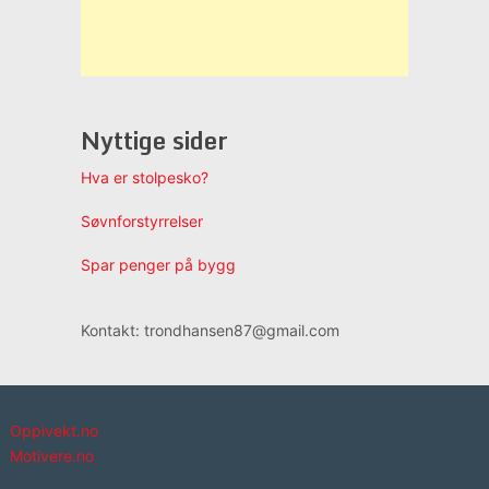
Nyttige sider
Hva er stolpesko?
Søvnforstyrrelser
Spar penger på bygg
Kontakt: trondhansen87@gmail.com
Oppivekt.no
Motivere.no