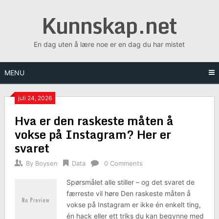
Skip
Kunnskap.net
to
content
En dag uten å lære noe er en dag du har mistet
MENU
juli 24, 2026
Hva er den raskeste måten å
vokse på Instagram? Her er
svaret
By
Boysen
Data
0 Comments
Spørsmålet alle stiller – og det svaret de
færreste vil høre Den raskeste måten å
vokse på Instagram er ikke én enkelt ting,
én hack eller ett triks du kan begynne med