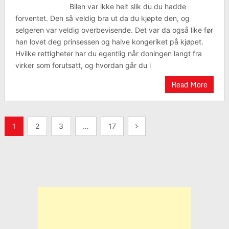
Bilen var ikke helt slik du du hadde
forventet. Den så veldig bra ut da du kjøpte den, og
selgeren var veldig overbevisende. Det var da også like før
han lovet deg prinsessen og halve kongeriket på kjøpet.
Hvilke rettigheter har du egentlig når doningen langt fra
virker som forutsatt, og hvordan går du i
Read More
Sidepaginering
1
2
3
…
17