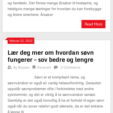
og familieliv. Det finnes mange årsaker til hodepine, og
heldigvis mange løsninger for hvordan du kan forebygge
og lindre smertene. Årsaker
Read More
februar 22, 2022
Lær deg mer om hvordan søvn
fungerer – sov bedre og lengre
By
Boysen
Generelt
0 Comments
Søvn er et komplisert tema, og
søvnvansker er også en vanlig helseutfordring. Dessuten
oppstår søvnproblemer ofte i forbindelse med andre
sykdommer, og det er viktig å ta søvnvansker seriøst.
Samtidig er det også fornuftig å ha et forhold til egen søvn
også når du sover relativt godt allerede, da er det enklere
å legge til