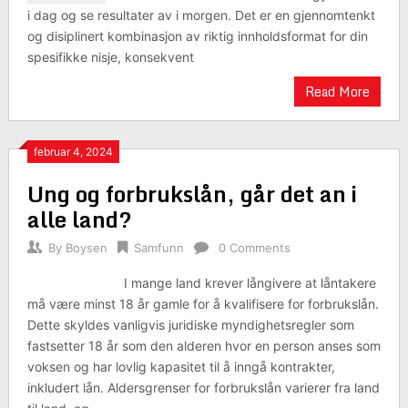
i dag og se resultater av i morgen. Det er en gjennomtenkt
og disiplinert kombinasjon av riktig innholdsformat for din
spesifikke nisje, konsekvent
Read More
februar 4, 2024
Ung og forbrukslån, går det an i
alle land?
By
Boysen
Samfunn
0 Comments
I mange land krever långivere at låntakere
må være minst 18 år gamle for å kvalifisere for forbrukslån.
Dette skyldes vanligvis juridiske myndighetsregler som
fastsetter 18 år som den alderen hvor en person anses som
voksen og har lovlig kapasitet til å inngå kontrakter,
inkludert lån. Aldersgrenser for forbrukslån varierer fra land