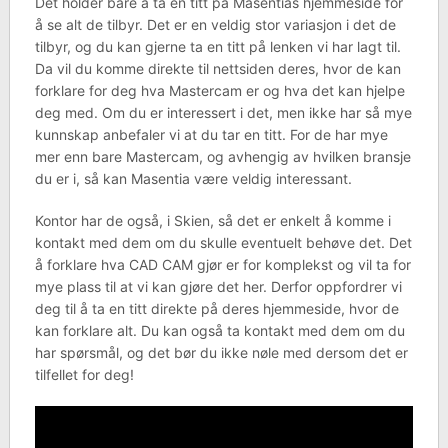
Det holder bare å ta en titt på Masentias hjemmeside for
å se alt de tilbyr. Det er en veldig stor variasjon i det de
tilbyr, og du kan gjerne ta en titt på lenken vi har lagt til.
Da vil du komme direkte til nettsiden deres, hvor de kan
forklare for deg hva Mastercam er og hva det kan hjelpe
deg med. Om du er interessert i det, men ikke har så mye
kunnskap anbefaler vi at du tar en titt. For de har mye
mer enn bare Mastercam, og avhengig av hvilken bransje
du er i, så kan Masentia være veldig interessant.
Kontor har de også, i Skien, så det er enkelt å komme i
kontakt med dem om du skulle eventuelt behøve det. Det
å forklare hva CAD CAM gjør er for komplekst og vil ta for
mye plass til at vi kan gjøre det her. Derfor oppfordrer vi
deg til å ta en titt direkte på deres hjemmeside, hvor de
kan forklare alt. Du kan også ta kontakt med dem om du
har spørsmål, og det bør du ikke nøle med dersom det er
tilfellet for deg!