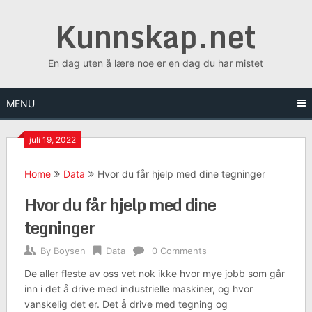
Skip
Kunnskap.net
to
content
En dag uten å lære noe er en dag du har mistet
MENU
juli 19, 2022
Home
Data
Hvor du får hjelp med dine tegninger
Hvor du får hjelp med dine
tegninger
By
Boysen
Data
0 Comments
De aller fleste av oss vet nok ikke hvor mye jobb som går
inn i det å drive med industrielle maskiner, og hvor
vanskelig det er. Det å drive med tegning og