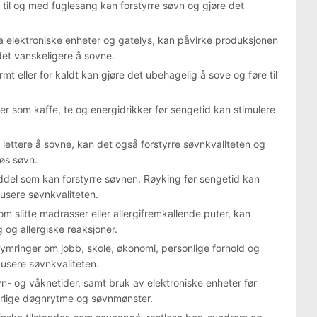
ler til og med fuglesang kan forstyrre søvn og gjøre det
.
 fra elektroniske enheter og gatelys, kan påvirke produksjonen
et vanskeligere å sovne.
t eller for kaldt kan gjøre det ubehagelig å sove og føre til
ker som kaffe, te og energidrikker før sengetid kan stimulere
 lettere å sovne, kan det også forstyrre søvnkvaliteten og
løs søvn.
ddel som kan forstyrre søvnen. Røyking før sengetid kan
usere søvnkvaliteten.
 slitte madrasser eller allergifremkallende puter, kan
 og allergiske reaksjoner.
kymringer om jobb, skole, økonomi, personlige forhold og
usere søvnkvaliteten.
n- og våknetider, samt bruk av elektroniske enheter før
urlige døgnrytme og søvnmønster.