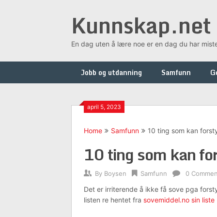
Skip
Kunnskap.net
to
content
En dag uten å lære noe er en dag du har mist
Jobb og utdanning
Samfunn
G
april 5, 2023
Home
Samfunn
10 ting som kan forst
10 ting som kan fo
By
Boysen
Samfunn
0 Commen
Det er irriterende å ikke få sove pga forst
listen re hentet fra
sovemiddel.no sin liste