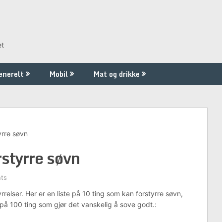
et
enerelt
Mobil
Mat og drikke
yrre søvn
rstyrre søvn
ts
yrrelser. Her er en liste på 10 ting som kan forstyrre søvn,
på 100 ting som gjør det vanskelig å sove godt.: