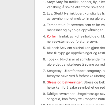
Støy: Støy fra trafikk, naboer, fly, el
vanskelig å sovne eller forbli sovende
Lys: Sterkt lys, inkludert kunstig lys
av søvnhormonet melatonin og gjøre d
Temperatur: Et soverom som er for varm
rastløshet og hyppige oppvåkninger.
Koffein
: Inntak av koffeinholdige drik
nervesystemet og forstyrre søvn.
Alkohol: Selv om alkohol kan gjøre det
føre til hyppige oppvåkninger og rast
Tobakk: Nikotin er et stimulerende mi
gjøre det vanskeligere å sovne og red
Sengetøy: Ukomfortabelt sengetøy, som
forstyrre søvn ved å forårsake ubehag
Stress og bekymringer
: Stress og be
helse kan forårsake søvnløshet og red
Dårlige søvnvaner: Uregelmessige søv
sengetid, kan forstyrre kroppens nat