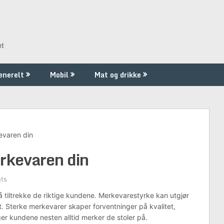
et
enerelt
Mobil
Mat og drikke
evaren din
rkevaren din
ts
 å tiltrekke de riktige kundene. Merkevarestyrke kan utgjør
et. Sterke merkevarer skaper forventninger på kvalitet,
er kundene nesten alltid merker de stoler på.