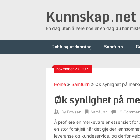
Skip
Kunnskap.net
to
content
En dag uten å lære noe er en dag du har mist
Jobb og utdanning
Samfunn
G
november 20, 2021
Home
Samfunn
Øk synlighet på merk
Øk synlighet på me
By
Boysen
Samfunn
0 Commen
Å profilere en merkevare er essensielt for
en stor forskjell når det gjelder lønnsomh
leveranse og kundeservice, og derfor velg