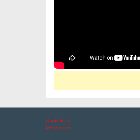
Oppivekt.no
Motivere.no