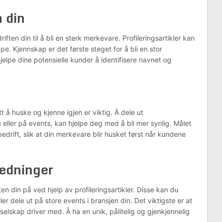
 din
ten din til å bli en sterk merkevare. Profileringsartikler kan
pe. Kjennskap er det første steget for å bli en stor
elpe dine potensielle kunder å identifisere navnet og
tt å huske og kjenne igjen er viktig. Å dele ut
e eller på events, kan hjelpe deg med å bli mer synlig. Målet
drift, slik at din merkevare blir husket først når kundene
ledninger
ten din på ved hjelp av profileringsartikler. Disse kan du
er dele ut på store events i bransjen din. Det viktigste er at
 selskap driver med. Å ha en unik, pålitelig og gjenkjennelig