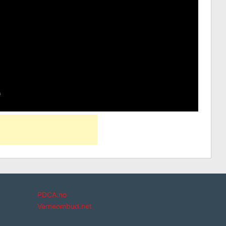
PDCA.no
Verneombud.net