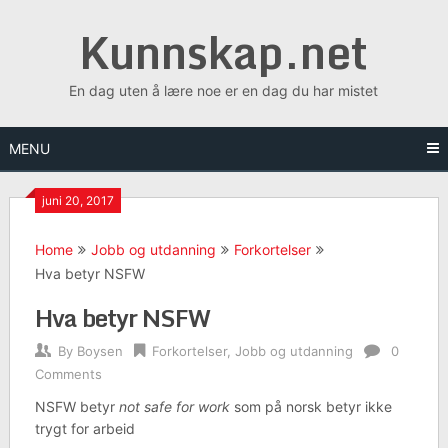
Skip
Kunnskap.net
to
content
En dag uten å lære noe er en dag du har mistet
MENU
juni 20, 2017
Home
Jobb og utdanning
Forkortelser
Hva betyr NSFW
Hva betyr NSFW
By
Boysen
Forkortelser
,
Jobb og utdanning
0
Comments
NSFW betyr
not safe for work
som på norsk betyr ikke
trygt for arbeid