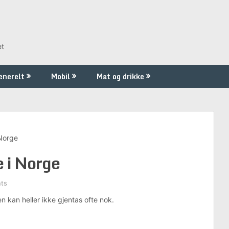
et
enerelt
Mobil
Mat og drikke
Norge
 i Norge
ts
n kan heller ikke gjentas ofte nok.