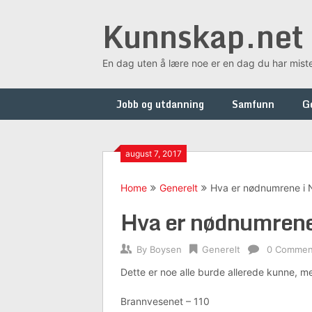
Skip
Kunnskap.net
to
content
En dag uten å lære noe er en dag du har mist
Jobb og utdanning
Samfunn
G
august 7, 2017
Home
Generelt
Hva er nødnumrene i 
Hva er nødnumrene
By
Boysen
Generelt
0 Commen
Dette er noe alle burde allerede kunne, me
Brannvesenet – 110