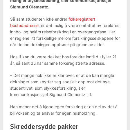
mangler ulykkesdekning, sier kommunikasjonssjef
Sigmund Clementz.
Så sant studenten ikke endrer
folkeregistrert
bostedadresse
, er det mulig å være omfattet av foreldres
innbo- og helårs reiseforsikring i en overgangsfase. Her
er reglene litt forskjellige mellom forsikringsselskapene for
når denne dekningen opphører på grunn av alder.
Hos If kan du være dekket hos foreldre inntil du fyller 21
år, så sant du har samme folkeregistrerte adresse.
– Det mange nok ikke er klar over, er at de kan mangle
dekninger som knytter seg spesielt opp mot det nye
studentlivet, som ulykkesforsikring, sier
kommunikasjonssjef Sigmund Clementz i If.
Han mener det å kjøpe egen forsikring er en del av det å
bli voksen og ta ansvar for egen husholdning.
Skreddersydde pakker