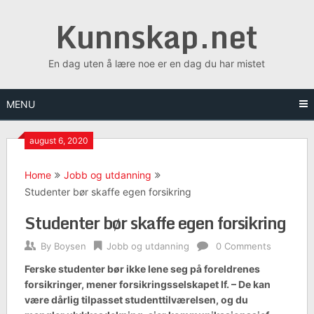
Skip
Kunnskap.net
to
content
En dag uten å lære noe er en dag du har mistet
MENU
august 6, 2020
Home
Jobb og utdanning
Studenter bør skaffe egen forsikring
Studenter bør skaffe egen forsikring
By
Boysen
Jobb og utdanning
0 Comments
Ferske studenter bør ikke lene seg på foreldrenes
forsikringer, mener forsikringsselskapet If. – De kan
være dårlig tilpasset studenttilværelsen, og du