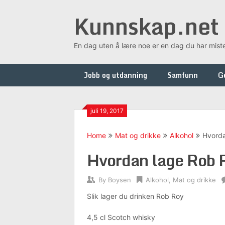
Skip
Kunnskap.net
to
content
En dag uten å lære noe er en dag du har mist
Jobb og utdanning
Samfunn
G
juli 19, 2017
Home
Mat og drikke
Alkohol
Hvorda
Hvordan lage Rob 
By
Boysen
Alkohol
,
Mat og drikke
Slik lager du drinken Rob Roy
4,5 cl Scotch whisky