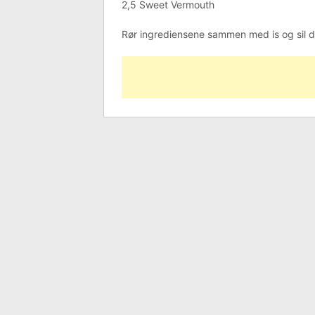
2,5 Sweet Vermouth
Rør ingrediensene sammen med is og sil de