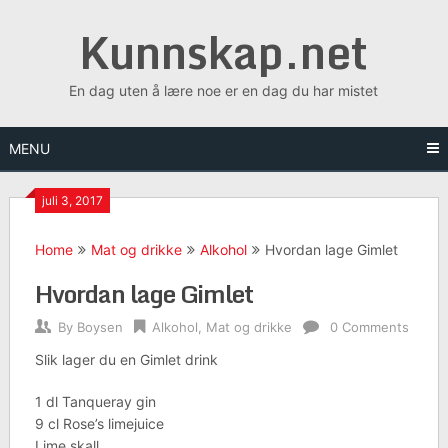
Skip
Kunnskap.net
to
content
En dag uten å lære noe er en dag du har mistet
MENU
juli 3, 2017
Home
Mat og drikke
Alkohol
Hvordan lage Gimlet
Hvordan lage Gimlet
By
Boysen
Alkohol
,
Mat og drikke
0 Comments
Slik lager du en Gimlet drink
1 dl Tanqueray gin
9 cl Rose’s limejuice
Lime skall