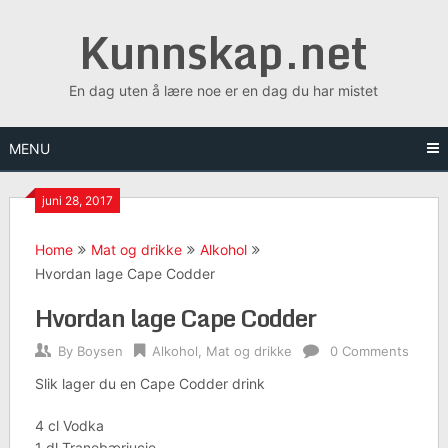
Skip
Kunnskap.net
to
content
En dag uten å lære noe er en dag du har mistet
MENU
juni 28, 2017
Home
Mat og drikke
Alkohol
Hvordan lage Cape Codder
Hvordan lage Cape Codder
By
Boysen
Alkohol
,
Mat og drikke
0 Comments
Slik lager du en Cape Codder drink
4 cl Vodka
1 dl Tranebærjucie