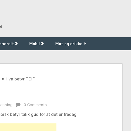
et
enerelt
Mobil
Mat og drikke
r
Hva betyr TGIF
danning
0 Comments
rsk betyr takk gud for at det er fredag