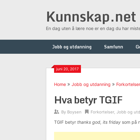
Skip
Kunnskap.net
to
content
En dag uten å lære noe er en dag du har mist
Jobb og utdanning
Samfunn
G
juni 20, 2017
Home
Jobb og utdanning
Forkortelse
Hva betyr TGIF
By
Boysen
Forkortelser
,
Jobb og ut
TGIF betyr
thanks god, its friday
som på no