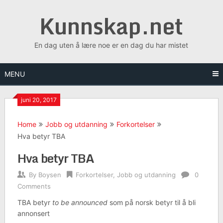
Skip
Kunnskap.net
to
content
En dag uten å lære noe er en dag du har mistet
MENU
juni 20, 2017
Home
Jobb og utdanning
Forkortelser
Hva betyr TBA
Hva betyr TBA
By
Boysen
Forkortelser
,
Jobb og utdanning
0
Comments
TBA betyr
to be announced
som på norsk betyr til å bli
annonsert