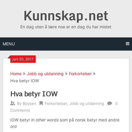
Skip
Kunnskap.net
to
content
En dag uten å lære noe er en dag du har mistet
MENU
juni 20, 2017
Home
Jobb og utdanning
Forkortelser
Hva betyr IOW
Hva betyr IOW
By
Boysen
Forkortelser
,
Jobb og utdanning
0
Comments
IOW betyr
in other words
som på norsk betyr med andre
ord