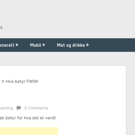
et
enerelt
Mobil
Mat og drikke
r
Hva betyr FWIW
danning
0 Comments
sk betyr for hva det er verdt