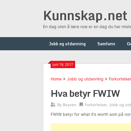
Skip
Kunnskap.net
to
content
En dag uten å lære noe er en dag du har mist
Jobb og utdanning
Samfunn
G
juni 19, 2017
Home
Jobb og utdanning
Forkortelse
Hva betyr FWIW
By
Boysen
Forkortelser
,
Jobb og ut
FWIW betyr for what it’s worth som på nor