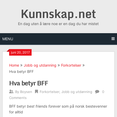
Skip
Kunnskap.net
to
content
En dag uten å lære noe er en dag du har mistet
MENU
juni 20, 2017
Home
Jobb og utdanning
Forkortelser
Hva betyr BFF
Hva betyr BFF
By
Boysen
Forkortelser
,
Jobb og utdanning
0
Comments
BFF betyr
best friends forever
som på norsk bestevenner
for alltid