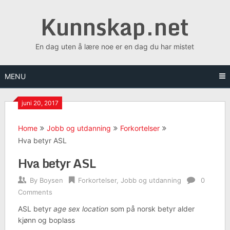
Skip
Kunnskap.net
to
content
En dag uten å lære noe er en dag du har mistet
MENU
juni 20, 2017
Home
Jobb og utdanning
Forkortelser
Hva betyr ASL
Hva betyr ASL
By
Boysen
Forkortelser
,
Jobb og utdanning
0
Comments
ASL betyr
age sex location
som på norsk betyr alder
kjønn og boplass