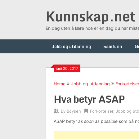
Skip
Kunnskap.net
to
content
En dag uten å lære noe er en dag du har mist
Jobb og utdanning
Samfunn
G
juni 20, 2017
Home
Jobb og utdanning
Forkortelse
Hva betyr ASAP
By
Boysen
Forkortelser
,
Jobb og ut
ASAP betyr
as soon as possible
som på nor