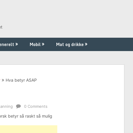
et
enerelt
Mobil
Mat og drikke
r
Hva betyr ASAP
danning
0 Comments
sk betyr så raskt så mulig