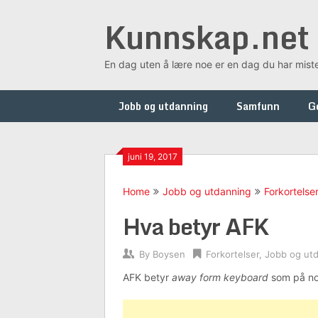
Skip
Kunnskap.net
to
content
En dag uten å lære noe er en dag du har mist
Jobb og utdanning
Samfunn
G
juni 19, 2017
Home
Jobb og utdanning
Forkortelse
Hva betyr AFK
By
Boysen
Forkortelser
,
Jobb og ut
AFK betyr
away form keyboard
som på nor