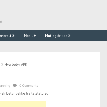
et
enerelt
Mobil
Mat og drikke
r
Hva betyr AFK
danning
0 Comments
sk betyr vekke fra tatstaturet