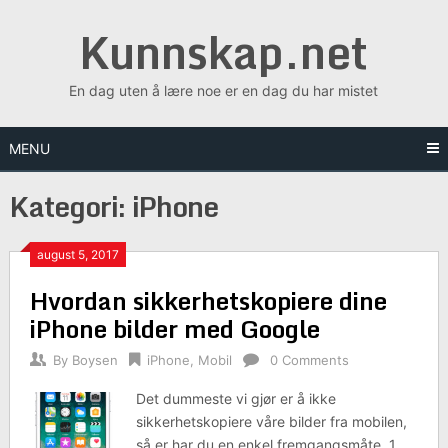
Skip
Kunnskap.net
to
content
En dag uten å lære noe er en dag du har mistet
MENU
Kategori:
iPhone
august 5, 2017
Hvordan sikkerhetskopiere dine
iPhone bilder med Google
By
Boysen
iPhone
,
Mobil
0 Comments
Det dummeste vi gjør er å ikke
sikkerhetskopiere våre bilder fra mobilen,
så er har du en enkel fremgangsmåte. 1.