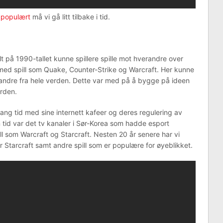
 populært
må vi gå litt tilbake i tid.
lt på 1990-tallet kunne spillere spille mot hverandre over
g med spill som Quake, Counter-Strike og Warcraft. Her kunne
t andre fra hele verden. Dette var med på å bygge på ideen
erden.
 lang tid med sine internett kafeer og deres regulering av
 tid var det tv kanaler i Sør-Korea som hadde esport
ill som Warcraft og Starcraft. Nesten 20 år senere har vi
ser Starcraft samt andre spill som er populære for øyeblikket.