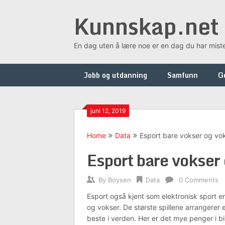
Skip
Kunnskap.net
to
content
En dag uten å lære noe er en dag du har mist
Jobb og utdanning
Samfunn
G
juni 12, 2019
Home
Data
Esport bare vokser og vo
Esport bare vokser
By
Boysen
Data
0 Comments
Esport også kjent som elektronisk sport er
og vokser. De største spillene arrangerer 
beste i verden. Her er det mye penger i bil